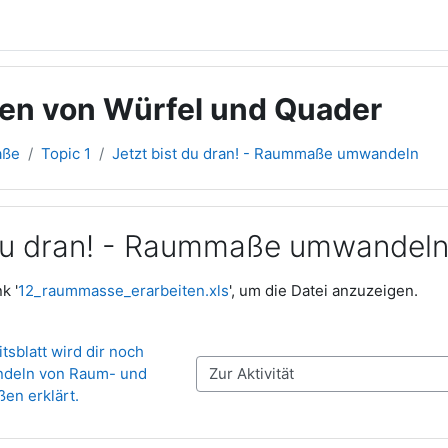
en von Würfel und Quader
aße
Topic 1
Jetzt bist du dran! - Raummaße umwandeln
 du dran! - Raummaße umwandel
gen
k '
12_raummasse_erarbeiten.xls
', um die Datei anzuzeigen.
tsblatt wird dir noch 
deln von Raum- und 
Zur Aktivität
en erklärt.