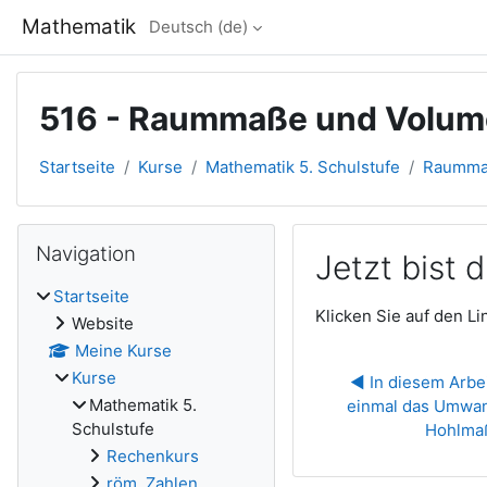
Zum Hauptinhalt
Mathematik
Deutsch ‎(de)‎
516 - Raummaße und Volum
Startseite
Kurse
Mathematik 5. Schulstufe
Raumm
Blöcke
Navigation überspringen
Navigation
Jetzt bist
Startseite
Abschlussbedingun
Klicken Sie auf den Lin
Website
Meine Kurse
Kurse
◀︎ In diesem Arbei
Mathematik 5.
einmal das Umwan
Schulstufe
Hohlmaß
Rechenkurs
röm. Zahlen