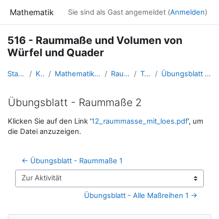
Zum Hauptinhalt
Mathematik
Sie sind als Gast angemeldet (
Anmelden
)
516 - Raummaße und Volumen von
Würfel und Quader
Startseite
Kurse
Mathematik 5. Schulstufe
Raummaße
Topic 2
Übungsblatt - Raummaße 2
Übungsblatt - Raummaße 2
Abschlussbedingungen
Klicken Sie auf den Link '
12_raummasse_mit_loes.pdf
', um
die Datei anzuzeigen.
← Übungsblatt - Raummaße 1
Zur Aktivität
Übungsblatt - Alle Maßreihen 1 →
Navigation überspringen