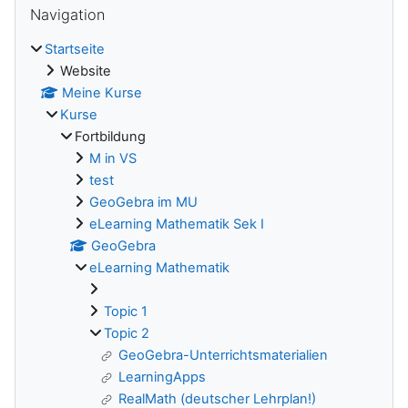
Blöcke
Navigation
Startseite
Website
Meine Kurse
Kurse
Fortbildung
M in VS
test
GeoGebra im MU
eLearning Mathematik Sek I
GeoGebra
eLearning Mathematik
Topic 1
Topic 2
GeoGebra-Unterrichtsmaterialien
LearningApps
RealMath (deutscher Lehrplan!)