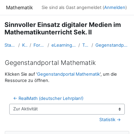
Zum Hauptinhalt
Mathematik
Sie sind als Gast angemeldet (
Anmelden
)
Sinnvoller Einsatz digitaler Medien im
Mathematikunterricht Sek. II
Startseite
Kurse
Fortbildung
eLearning Mathematik
Topic 2
Gegenstandportal Mathematik
Gegenstandportal Mathematik
Abschlussbedingungen
Klicken Sie auf '
Gegenstandportal Mathematik
', um die
Ressource zu öffnen.
← RealMath (deutscher Lehrplan!)
Zur Aktivität
Statistik →
Navigation überspringen