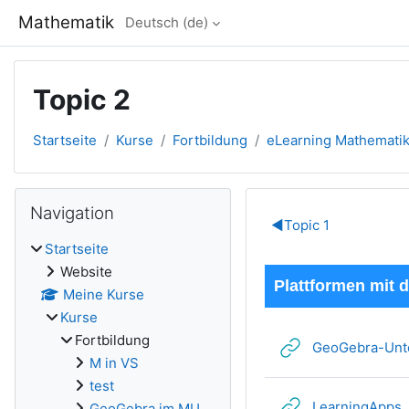
Zum Hauptinhalt
Mathematik
Deutsch ‎(de)‎
Topic 2
Startseite
Kurse
Fortbildung
eLearning Mathemati
Blöcke
Navigation überspringen
Navigation
Abschnitts
◀︎
Topic 1
Startseite
Website
Plattformen mit d
Meine Kurse
Kurse
Fortbildung
GeoGebra-Unte
M in VS
test
L
LearningApps
GeoGebra im MU