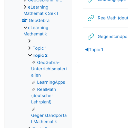
eLearning
Mathematik Sek I
RealMath (deut
GeoGebra
eLearning
Mathematik
Gegenstandpor
Topic 1
◀︎
Topic 1
Topic 2
GeoGebra-
Unterrichtsmateri
alien
LearningApps
RealMath
(deutscher
Lehrplan!)
Gegenstandporta
l Mathematik