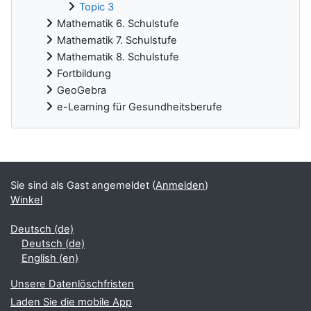
Topic 3
Mathematik 6. Schulstufe
Mathematik 7. Schulstufe
Mathematik 8. Schulstufe
Fortbildung
GeoGebra
e-Learning für Gesundheitsberufe
Ergänzungsblöcke
Sie sind als Gast angemeldet (
Anmelden
)
Winkel
Deutsch ‎(de)‎
Deutsch ‎(de)‎
English ‎(en)‎
Unsere Datenlöschfristen
Laden Sie die mobile App