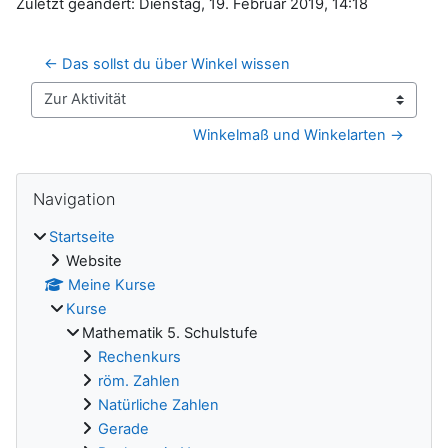
Zuletzt geändert: Dienstag, 19. Februar 2019, 14:18
← Das sollst du über Winkel wissen
Zur Aktivität
Winkelmaß und Winkelarten →
Blöcke
Navigation überspringen
Navigation
Startseite
Website
Meine Kurse
Kurse
Mathematik 5. Schulstufe
Rechenkurs
röm. Zahlen
Natürliche Zahlen
Gerade