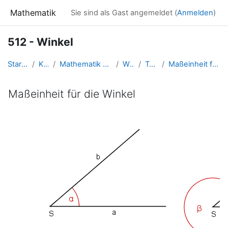
Zum Hauptinhalt
Mathematik
Sie sind als Gast angemeldet (
Anmelden
)
512 - Winkel
Startseite
Kurse
Mathematik 5. Schulstufe
Winkel
Topic 2
Maßeinheit für die Winkel
Maßeinheit für die Winkel
Abschlussbedingungen