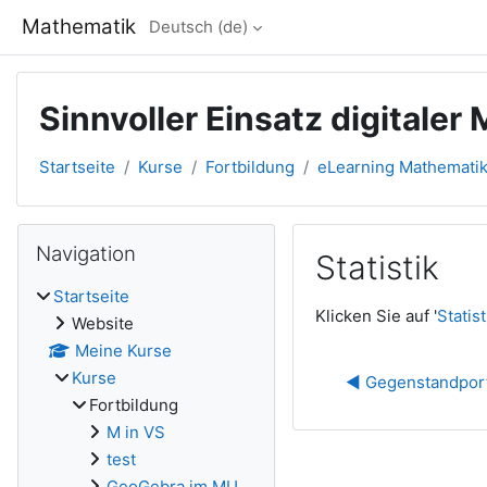
Zum Hauptinhalt
Mathematik
Deutsch ‎(de)‎
Sinnvoller Einsatz digitaler
Startseite
Kurse
Fortbildung
eLearning Mathemati
Blöcke
Navigation überspringen
Navigation
Statistik
Startseite
Abschlussbedingun
Klicken Sie auf '
Statist
Website
Meine Kurse
Kurse
◀︎ Gegenstandpor
Fortbildung
M in VS
test
GeoGebra im MU