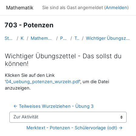
Zum Hauptinhalt
Mathematik
Sie sind als Gast angemeldet (
Anmelden
)
703 - Potenzen
Startseite
Kurse
Mathematik 7. Schulstufe
Potenzen
Topic 3
Wichtiger Übungszettel - Das sollst du können!
Wichtiger Übungszettel - Das sollst du
können!
Abschlussbedingungen
Klicken Sie auf den Link
'
04_uebung_potenzen_wurzeln.pdf
', um die Datei
anzuzeigen.
← Teilweises Wurzelziehen - Übung 3
Zur Aktivität
Merktext - Potenzen - Schülervorlage (odt) →