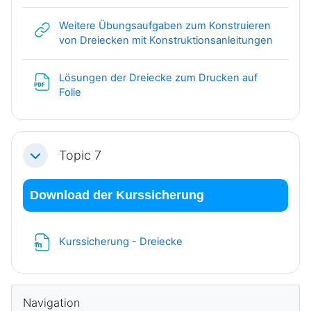
Weitere Übungsaufgaben zum Konstruieren
Link/UR
von Dreiecken mit Konstruktionsanleitungen
Lösungen der Dreiecke zum Drucken auf
Datei
Folie
Topic 7
Einklappen
Download der Kurssicherung
Datei
Kurssicherung - Dreiecke
Blöcke
Navigation überspringen
Navigation