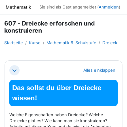
Zum Hauptinhalt
Mathematik
Sie sind als Gast angemeldet (
Anmelden
)
607 - Dreiecke erforschen und
konstruieren
Startseite
Kurse
Mathematik 6. Schulstufe
Dreieck
Abschnittsübersicht
Alles einklappen
Einklappen
Das sollst du über Dreiecke
wissen!
Welche Eigenschaften haben Dreiecke? Welche
Dreiecke gibt es? Wie kann man sie konstruieren?
Arbeite mit diesem Kurs und du wirst die Antworten