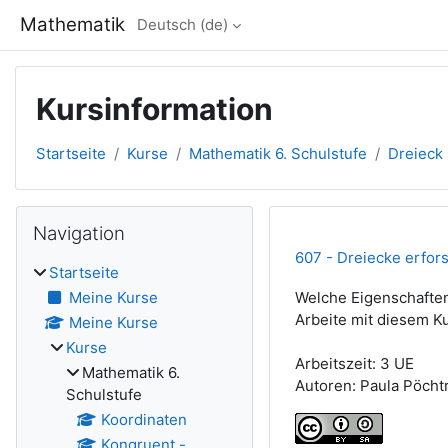
Zum Hauptinhalt
Mathematik
Deutsch ‎(de)‎
Kursinformation
Startseite
Kurse
Mathematik 6. Schulstufe
Dreieck
Blöcke
Navigation überspringen
Navigation
607 - Dreiecke erfor
Startseite
Meine Kurse
Welche Eigenschaften
Arbeite mit diesem K
Meine Kurse
Kurse
Arbeitszeit: 3 UE
Mathematik 6.
Autoren: Paula Pöcht
Schulstufe
Koordinaten
Kongruent -