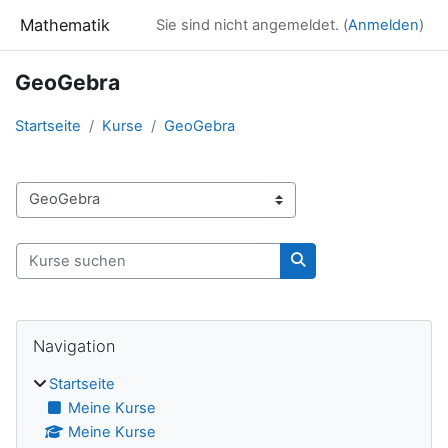
Zum Hauptinhalt
Mathematik
Sie sind nicht angemeldet. (
Anmelden
)
GeoGebra
Startseite
Kurse
GeoGebra
Kursbereiche
Kurse suchen
Kurse suchen
Blöcke
Navigation überspringen
Navigation
Startseite
Meine Kurse
Meine Kurse